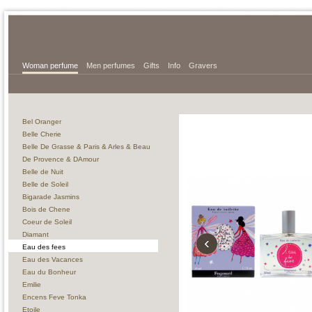
Woman perfume
Men perfumes
Gifts
Info
Gravers
Bel Oranger
Belle Cherie
Belle De Grasse & Paris & Arles & Beau
De Provence & DAmour
Belle de Nuit
Belle de Soleil
Bigarade Jasmins
Bois de Chene
Coeur de Soleil
Diamant
‹
Eau des fees
Eau des Vacances
Eau du Bonheur
Emilie
Encens Feve Tonka
Etoile