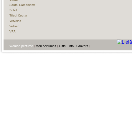
Santal Cardamome
Soleil
Tilleul Cedrat
Verveine
Vetiver
VRAI
Woman perfume
Men perfumes
Gifts
Info
Gravers