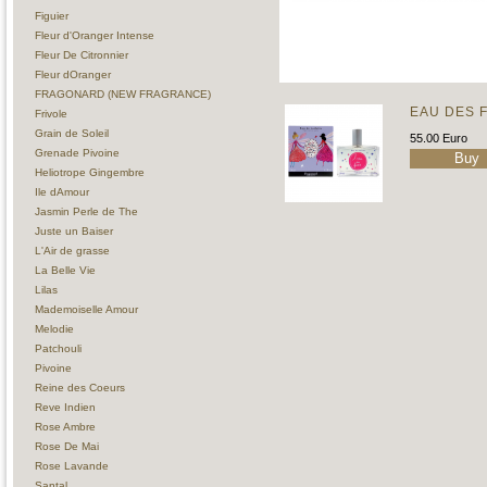
Figuier
Fleur d'Oranger Intense
Fleur De Citronnier
Fleur dOranger
FRAGONARD (NEW FRAGRANCE)
EAU DES F
Frivole
Grain de Soleil
55.00 Euro
Grenade Pivoine
Heliotrope Gingembre
Ile dAmour
Jasmin Perle de The
Juste un Baiser
L'Air de grasse
La Belle Vie
Lilas
Mademoiselle Amour
Melodie
Patchouli
Pivoine
Reine des Coeurs
Reve Indien
Rose Ambre
Rose De Mai
Rose Lavande
Santal