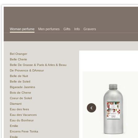
Woman perfume
Men perfumes
Gifts
Info
Gravers
Bel Oranger
Belle Cherie
Belle De Grasse & Paris & Arles & Beau
De Provence & DAmour
Belle de Nuit
Belle de Soleil
Bigarade Jasmins
Bois de Chene
Coeur de Soleil
Diamant
‹
Eau des fees
Eau des Vacances
Eau du Bonheur
Emilie
Encens Feve Tonka
Etoile