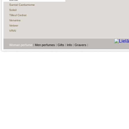
Santal Cardamome
Soleil
Tilleul Cedrat
Verveine
Vetiver
VRAI
Woman perfume
Men perfumes
Gifts
Info
Gravers