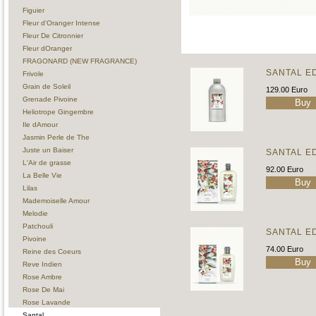
Figuier
Fleur d'Oranger Intense
Fleur De Citronnier
Fleur dOranger
FRAGONARD (NEW FRAGRANCE)
SANTAL E
Frivole
Grain de Soleil
129.00 Euro
Grenade Pivoine
Heliotrope Gingembre
Ile dAmour
Jasmin Perle de The
Juste un Baiser
SANTAL E
L'Air de grasse
92.00 Euro
La Belle Vie
Lilas
Mademoiselle Amour
Melodie
Patchouli
SANTAL E
Pivoine
74.00 Euro
Reine des Coeurs
Reve Indien
Rose Ambre
Rose De Mai
Rose Lavande
Santal